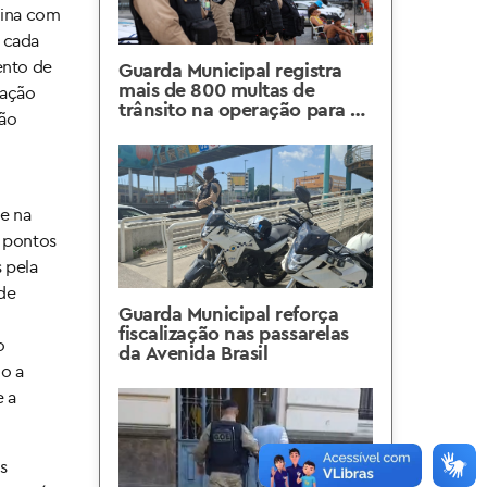
uina com
 cada
ento de
Guarda Municipal registra
mais de 800 multas de
 ação
trânsito na operação para o
ção
Show da Shakira
 e na
s pontos
 pela
 de
Guarda Municipal reforça
fiscalização nas passarelas
o
da Avenida Brasil
o a
e a
As