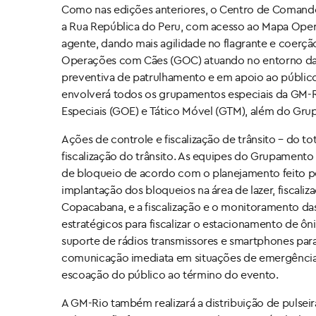
Como nas edições anteriores, o Centro de Comando 
a Rua República do Peru, com acesso ao Mapa Oper
agente, dando mais agilidade no flagrante e coerç
Operações com Cães (GOC) atuando no entorno das
preventiva de patrulhamento e em apoio ao públic
envolverá todos os grupamentos especiais da GM
Especiais (GOE) e Tático Móvel (GTM), além do Gr
Ações de controle e fiscalização de trânsito – do to
fiscalização do trânsito. As equipes do Grupamento
de bloqueio de acordo com o planejamento feito pe
implantação dos bloqueios na área de lazer, fiscal
Copacabana, e a fiscalização e o monitoramento d
estratégicos para fiscalizar o estacionamento de ônib
suporte de rádios transmissores e smartphones par
comunicação imediata em situações de emergência o
escoação do público ao término do evento.
A GM-Rio também realizará a distribuição de pulseir