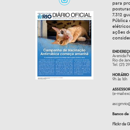
para pro
posturas
7.312 g
Pública
elétrico
ações de
conside
ENDEREÇ
Avenida Pe
Rio de Jan
Tel. (21) 
HORÁRIO 
9h às 16h
ASSESSO
(e-mail ex
ascgmrio
Banco de
Flickr da 