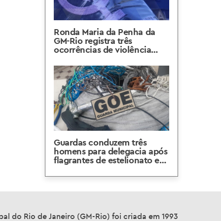
Ronda Maria da Penha da
GM-Rio registra três
ocorrências de violência
contra a mulher em quatro
dias
Guardas conduzem três
homens para delegacia após
flagrantes de estelionato e
posse de cabos no Centro e
na Zona Sul
al do Rio de Janeiro (GM-Rio) foi criada em 1993