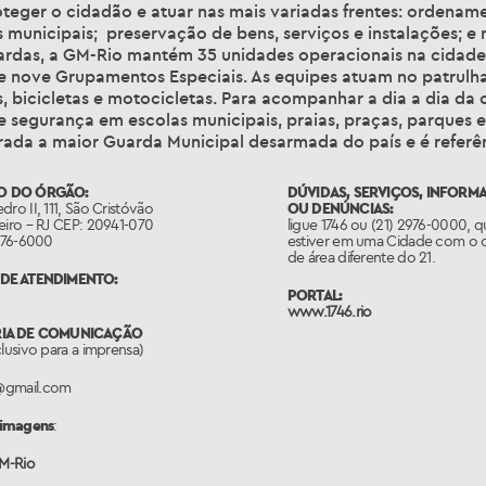
teger o cidadão e atuar nas mais variadas frentes: ordename
 municipais; preservação de bens, serviços e instalações; 
uardas, a GM-Rio mantém 35 unidades operacionais na cidade,
 e nove Grupamentos Especiais. As equipes atuam no patrulha
s, bicicletas e motocicletas. Para acompanhar a dia a dia da
 segurança em escolas municipais, praias, praças, parques e 
rada a maior Guarda Municipal desarmada do país e é referê
O DO ÓRGÃO:
DÚVIDAS, SERVIÇOS, INFORM
dro II, 111, São Cristóvão
OU DENÚNCIAS:
eiro – RJ CEP: 20941-070
ligue 1746 ou (21) 2976-0000, 
2976-6000
estiver em uma Cidade com o 
de área diferente do 21.
DE ATENDIMENTO:
PORTAL:
www.1746.rio
RIA DE COMUNICAÇÃO
clusivo para a imprensa)
@gmail.com
 imagens
:
GM-Rio