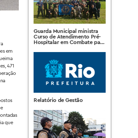
Guarda Municipal ministra
Curso de Atendimento Pré-
Hospitalar em Combate para
ra
militares da Marinha do
tes em
Brasil
queima
es, 471
operação
 na
Relatório de Gestão
postos
de
montadas
ia que