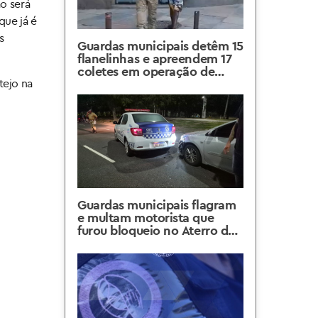
ão será
que já é
s
Guardas municipais detêm 15
flanelinhas e apreendem 17
coletes em operação de
segurança viária e urbana na
tejo na
Feira da Glória
Guardas municipais flagram
e multam motorista que
furou bloqueio no Aterro do
Flamengo