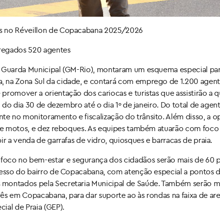
es no Réveillon de Copacabana 2025/2026
pregados 520 agentes
 a Guarda Municipal (GM-Rio), montaram um esquema especial pa
, na Zona Sul da cidade, e contará com emprego de 1.200 agen
promover a orientação dos cariocas e turistas que assistirão a 
h do dia 30 de dezembro até o dia 1º de janeiro. Do total de agent
e no monitoramento e fiscalização do trânsito. Além disso, a 
os e motos, e dez reboques. As equipes também atuarão com foco
ir a venda de garrafas de vidro, quiosques e barracas de praia.
oco no bem-estar e segurança dos cidadãos serão mais de 60 
acesso do bairro de Copacabana, com atenção especial a pontos 
 montados pela Secretaria Municipal de Saúde. Também serão 
ês em Copacabana, para dar suporte ao às rondas na faixa de are
ial de Praia (GEP).