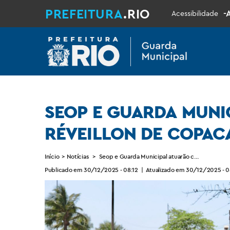
PREFEITURA
.RIO
-
Acessibilidade
SEOP E GUARDA MUNI
RÉVEILLON DE COPAC
Início
>
Notícias
>
Seop e Guarda Municipal atuarão com 1.200 a
Publicado em 30/12/2025 - 08:12
|
Atualizado em 30/12/2025 - 0