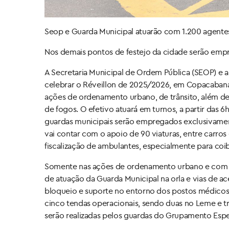
Seop e Guarda Municipal atuarão com 1.200 agent
Nos demais pontos de festejo da cidade serão em
A Secretaria Municipal de Ordem Pública (SEOP) e
celebrar o Réveillon de 2025/2026, em Copacabana
ações de ordenamento urbano, de trânsito, além de 
de fogos. O efetivo atuará em turnos, a partir das 6
guardas municipais serão empregados exclusivament
vai contar com o apoio de 90 viaturas, entre carr
fiscalização de ambulantes, especialmente para coib
Somente nas ações de ordenamento urbano e com f
de atuação da Guarda Municipal na orla e vias de 
bloqueio e suporte no entorno dos postos médicos
cinco tendas operacionais, sendo duas no Leme e tr
serão realizadas pelos guardas do Grupamento Espec