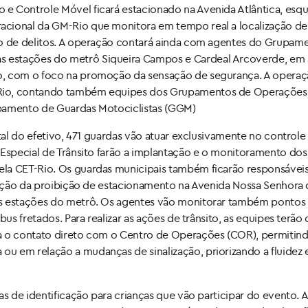
e Controle Móvel ficará estacionado na Avenida Atlântica, esq
acional da GM-Rio que monitora em tempo real a localização de
ão de delitos. A operação contará ainda com agentes do Grupam
 estações do metrô Siqueira Campos e Cardeal Arcoverde, em
o, com o foco na promoção da sensação de segurança. A opera
-Rio, contando também equipes dos Grupamentos de Operações
upamento de Guardas Motociclistas (GGM)
tal do efetivo, 471 guardas vão atuar exclusivamente no controle
 Especial de Trânsito farão a implantação e o monitoramento do
la CET-Rio. Os guardas municipais também ficarão responsáveis
ização da proibição de estacionamento na Avenida Nossa Senhora
as estações do metrô. Os agentes vão monitorar também pontos
us fretados. Para realizar as ações de trânsito, as equipes terão 
a o contato direto com o Centro de Operações (COR), permitind
u em relação a mudanças de sinalização, priorizando a fluidez 
as de identificação para crianças que vão participar do evento. 