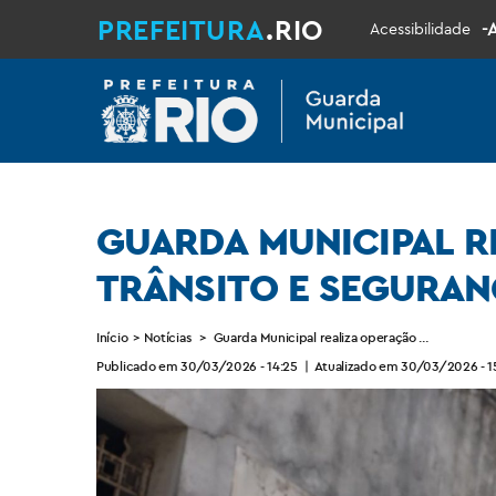
PREFEITURA
.RIO
-
Acessibilidade
GUARDA MUNICIPAL R
TRÂNSITO E SEGURAN
Início
>
Notícias
>
Guarda Municipal realiza operação de ordenamen
Publicado em 30/03/2026 - 14:25
|
Atualizado em 30/03/2026 - 1