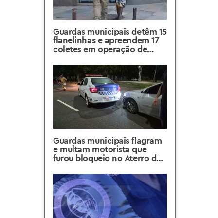
Guardas municipais detêm 15
flanelinhas e apreendem 17
coletes em operação de
segurança viária e urbana na
Feira da Glória
Guardas municipais flagram
e multam motorista que
furou bloqueio no Aterro do
Flamengo