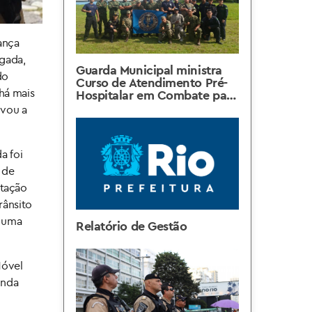
ança
ugada,
Guarda Municipal ministra
do
Curso de Atendimento Pré-
 há mais
Hospitalar em Combate para
militares da Marinha do
ivou a
Brasil
a foi
 de
ntação
rânsito
a uma
Relatório de Gestão
Móvel
inda