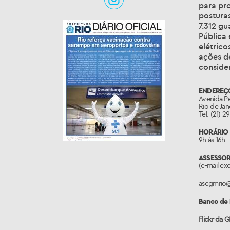
para pro
posturas
7.312 g
Pública
elétrico
ações de
conside
ENDEREÇ
Avenida Pe
Rio de Jan
Tel. (21) 
HORÁRIO 
9h às 16h
ASSESSO
(e-mail ex
ascgmrio
Banco de
Flickr da 