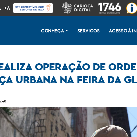
A
+A
CONHEÇA
SERVIÇOS
ACESSO À 
EALIZA OPERAÇÃO DE ORD
ÇA URBANA NA FEIRA DA G
to de trânsito e segurança urbana na Feira da Glória
5:40