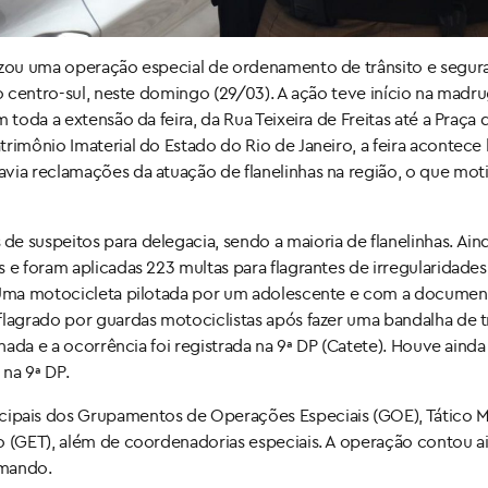
lizou uma operação especial de ordenamento de trânsito e segur
ão centro-sul, neste domingo (29/03). A ação teve início na madr
 toda a extensão da feira, da Rua Teixeira de Freitas até a Praça 
rimônio Imaterial do Estado do Rio de Janeiro, a feira acontece
via reclamações da atuação de flanelinhas na região, o que mot
 suspeitos para delegacia, sendo a maioria de flanelinhas. Aind
 e foram aplicadas 223 multas para flagrantes de irregularidades
r. Uma motocicleta pilotada por um adolescente e com a docume
flagrado por guardas motociclistas após fazer uma bandalha de t
onada e a ocorrência foi registrada na 9ª DP (Catete). Houve aind
na 9ª DP.
pais dos Grupamentos de Operações Especiais (GOE), Tático 
o (GET), além de coordenadorias especiais. A operação contou a
omando.