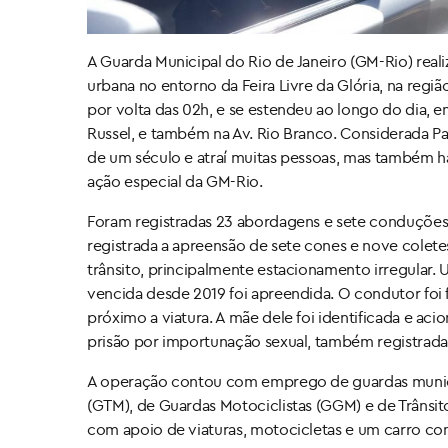
A Guarda Municipal do Rio de Janeiro (GM-Rio) rea
urbana no entorno da Feira Livre da Glória, na regi
por volta das 02h, e se estendeu ao longo do dia, em
Russel, e também na Av. Rio Branco. Considerada Pat
de um século e atraí muitas pessoas, mas também ha
ação especial da GM-Rio.
Foram registradas 23 abordagens e sete conduções de
registrada a apreensão de sete cones e nove coletes
trânsito, principalmente estacionamento irregula
vencida desde 2019 foi apreendida. O condutor foi 
próximo a viatura. A mãe dele foi identificada e aci
prisão por importunação sexual, também registrada 
A operação contou com emprego de guardas munici
(GTM), de Guardas Motociclistas (GGM) e de Trânsit
com apoio de viaturas, motocicletas e um carro c