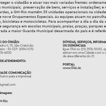
teger o cidadão e atuar nas mais variadas frentes: ordename
 municipais; preservação de bens, serviços e instalações; 
uardas, a GM-Rio mantém 35 unidades operacionais na cidade,
 e nove Grupamentos Especiais. As equipes atuam no patrulha
s, bicicletas e motocicletas. Para acompanhar a dia a dia da
 segurança em escolas municipais, praias, praças, parques e 
rada a maior Guarda Municipal desarmada do país e é referê
O DO ÓRGÃO:
DÚVIDAS, SERVIÇOS, INFORM
dro II, 111, São Cristóvão
OU DENÚNCIAS:
eiro – RJ CEP: 20941-070
ligue 1746 ou (21) 2976-0000, 
2976-6000
estiver em uma Cidade com o 
de área diferente do 21.
DE ATENDIMENTO:
PORTAL:
www.1746.rio
RIA DE COMUNICAÇÃO
clusivo para a imprensa)
@gmail.com
 imagens
:
GM-Rio