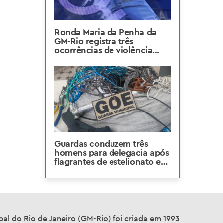
Ronda Maria da Penha da
GM-Rio registra três
ocorrências de violência
contra a mulher em quatro
dias
Guardas conduzem três
homens para delegacia após
flagrantes de estelionato e
posse de cabos no Centro e
na Zona Sul
al do Rio de Janeiro (GM-Rio) foi criada em 1993